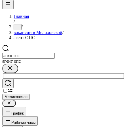
Главная
/
/
...
вакансии в Мелиховской
/
агент ОПС
агент опс
Мелиховская
График
Рабочие часы