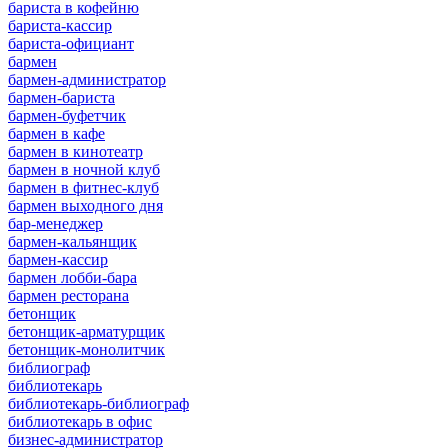
бариста в кофейню
бариста-кассир
бариста-официант
бармен
бармен-администратор
бармен-бариста
бармен-буфетчик
бармен в кафе
бармен в кинотеатр
бармен в ночной клуб
бармен в фитнес-клуб
бармен выходного дня
бар-менеджер
бармен-кальянщик
бармен-кассир
бармен лобби-бара
бармен ресторана
бетонщик
бетонщик-арматурщик
бетонщик-монолитчик
библиограф
библиотекарь
библиотекарь-библиограф
библиотекарь в офис
бизнес-администратор