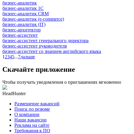
бизнес-аналитик
бизнес-аналитик 1С
бизнес-аналитик CRM
бизнес-аналитик (e-commerce)
бизнес-аналитик (IT)
бизнес-архитектор
бизнес-ассистент
бизнес-ассистент генерального директора
бизнес-ассистент руководителя
бизнес-ассистент со знанием английского языка
1
2
3
4
5
...
7
дальше
Скачайте приложение
Чтобы получать уведомления о приглашениях мгновенно
HeadHunter
Размещение вакансий
Поиск по резюме
О компании
Наши вакансии
Реклама на сайте
Требования к ПО