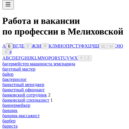
Работа и вакансии
по профессии в Мелиховской
А
В
Г
Д
Е
Ж
З
И
К
Л
М
Н
О
П
Р
С
Т
У
Ф
Х
Ц
Ч
Ш
Э
Ю
Б
Ё
Й
Щ
Ы
#
Я
A
B
C
D
E
F
G
H
I
J
K
L
M
N
O
P
Q
R
S
T
U
V
W
X
Y
Z
багермейстер машиниста земснаряда
багетный мастер
байер
бактериолог
банкетный менеджер
банкетный официант
банковский сотрудник
2
банковский специалист
1
баннермейкер
банщик
банщик-массажист
барбер
бариста